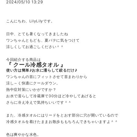
2024/05/10 13:29
こんにちわ、LilyLilyです。
日中、とても暑くなってきましたね
ワンちゃんともども、夏バテに気をつけて
涼しくしてお過ごしください＾＾
今回紹介する商品は
『 クール冷感タオル 』
使い方は簡単♪お水に濡らして絞るだけ♪
ワンちゃんの首にフィットさせて首まわりから
涼し～く快適にクールダウン。
熱中症対策にいかがですか？
お水で濡らして冷蔵庫で30分ほど冷やしてあげると
さらに冷え冷えで気持ちいいです＾＾
また、冷感タオルにはリードをとおす部分に穴が開いているので
冷感タオルを着けたままお散歩ももちろんできちゃいますよ＾＾
色は爽やかな水色。